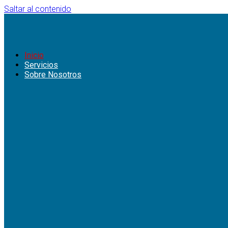
Saltar al contenido
Ing Cabrera
MOTORES DIESEL
Inicio
Servicios
Sobre Nosotros