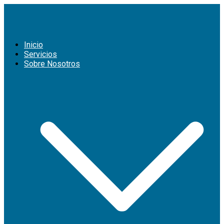
Saltar
al
contenido
Ing Cabrera
MOTORES DIESEL
Inicio
Servicios
Sobre Nosotros